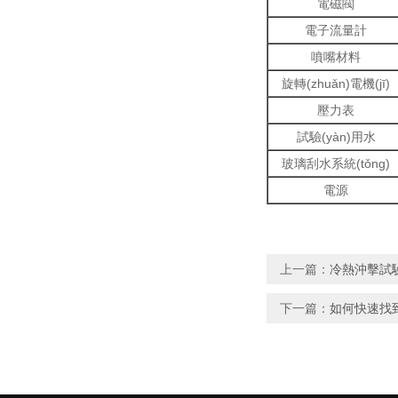
電磁閥
電子流量計
噴嘴材料
旋轉(zhuǎn)電機(jī)
壓力表
試驗(yàn)用水
玻璃刮水系統(tǒng)
電源
上一篇：
冷熱沖擊試驗(
下一篇：
如何快速找到