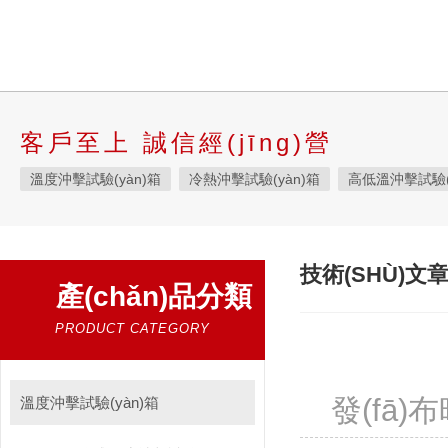
客戶至上 誠信經(jīng)營
溫度沖擊試驗(yàn)箱
冷熱沖擊試驗(yàn)箱
高低溫沖擊試驗(
液態(tài)溫度沖擊試驗(yàn)箱
快速溫變試驗(yàn)箱
恒溫恒濕
高低溫交變濕熱試驗(yàn)箱
恒定濕熱試驗(yàn)箱
恒溫恒濕
技術(SHÙ)文
產(chǎn)品分類
高低溫濕熱試驗(yàn)箱
步入式恒溫恒濕試驗(yàn)箱
高低溫試
霉菌試驗(yàn)箱
應(yīng)力篩選試驗(yàn)箱
IPX9K淋雨箱
PRODUCT CATEGORY
三綜合試驗(yàn)箱
鹽霧試驗(yàn)箱
老化試驗(yàn)箱
工
耐氣候試驗(yàn)箱
高低溫/低氣壓試驗(yàn)箱
發(fā)布
自然恒溫對流試
溫度沖擊試驗(yàn)箱
自動化產(chǎn)線高低溫試驗(yàn)箱
溫濕度光照淋雨試驗(yàn)箱