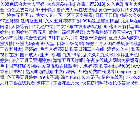
久88色综合天天人守婷
|
大香蕉AV在线
|
香蕉国产2013
|
久久色9
|
五月天
爱
|
色色免费网站
|
97干网站
|
国产成人av在线播放
|
黄色一级影片
|
9久热
干
|
婷婷五月天av
|
熟女人妻一区二区三区免费看
|
日日干日日
|
精品久久
97五月婷
|
激情骚五月
|
久久五月婷婷丁香
|
99热这里都是精品
|
九九热在
网络
|
人操综合
|
91九色中文
|
中文字幕在线播放视频
|
99r这里只有精品哦
婷婷
|
韩国婷婷丁香五月
|
欧美一级操逼视频
|
大香蕉婷婷丁香天堂AV
|
丁
色小草视频
|
综合色色网
|
5月丁香六月情
|
狠狠干综合网
|
被男人添B超爽
洲激情
|
亚洲无码99
|
97天堂
|
日韩一级网站
|
婷婷五月天国产手机在线视
丁香五月天
|
婷婷舔
|
色五月婷婷91
|
欧美日韩二区在线
|
婷婷久久网
|
欧美
视频在线
|
国产成人+亚洲+欧洲
|
九九99精品
|
久久九九玖玖
|
婷婷亚洲色
婷婷
|
综合五月天亚洲婷婷
|
激情五月天啪啪
|
午夜在线成人网站免费观看
色丨国产打屁股网站
|
爱草视频在线观看
|
九色婷婷
|
欧美在线视频99
|
ww
香蕉
|
99热1
|
熟女啪啪视频
|
中文av网站
|
99色免费在线观看
|
dingxiangti
频
|
色丁香五月婷婷
|
99热亚洲
|
综合色99
|
久热无码
|
超碰在线看
|
777
六月丁香在线观看,婷婷丁
|
丁香花五月天
|
校花娇喘呻吟校长陈若雪视频