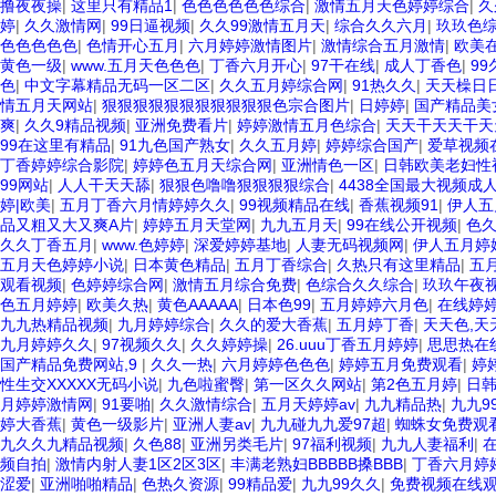
撸夜夜操
|
这里只有精品1
|
色色色色色色综合
|
激情五月天色婷婷综合
|
久
婷
|
久久激情网
|
99日逼视频
|
久久99激情五月天
|
综合久久六月
|
玖玖色
色色色色色
|
色情开心五月
|
六月婷婷激情图片
|
激情综合五月激情
|
欧美在
黄色一级
|
www.五月天色色色
|
丁香六月开心
|
97干在线
|
成人丁香色
|
9
色
|
中文字幕精品无码一区二区
|
久久五月婷综合网
|
91热久久
|
天天橾日
情五月天网站
|
狠狠狠狠狠狠狠狠狠狠狠色宗合图片
|
日婷婷
|
国产精品美
爽
|
久久9精品视频
|
亚洲免费看片
|
婷婷激情五月色综合
|
天天干天天干天
99在这里有精品
|
91九色国产熟女
|
久久五月婷
|
婷婷综合国产
|
爱草视频
丁香婷婷综合影院
|
婷婷色五月天综合网
|
亚洲情色一区
|
日韩欧美老妇性
99网站
|
人人干天天舔
|
狠狠色噜噜狠狠狠狠综合
|
4438全国最大视频成
婷|欧美
|
五月丁香六月情婷婷久久
|
99视频精品在线
|
香蕉视频91
|
伊人五
品又粗又大又爽A片
|
婷婷五月天堂网
|
九九五月天
|
99在线公开视频
|
色
久久丁香五月
|
www.色婷婷
|
深爱婷婷基地
|
人妻无码视频网
|
伊人五月婷
五月天色婷婷小说
|
日本黄色精品
|
五月丁香综合
|
久热只有这里精品
|
五
观看视频
|
色婷婷综合网
|
激情五月综合免费
|
色综合久久综合
|
玖玖午夜
色五月婷婷
|
欧美久热
|
黄色AAAAA
|
日本色99
|
五月婷婷六月色
|
在线婷
九九热精品视频
|
九月婷婷综合
|
久久的爱大香蕉
|
五月婷丁香
|
天天色,天
九月婷婷久久
|
97视频久久
|
久久婷婷操
|
26.uuu丁香五月婷婷
|
思思热在
国产精品免费网站,9
|
久久一热
|
六月婷婷色色色
|
婷婷五月免费观看
|
婷
性生交XXXXX无码小说
|
九色啦蜜臀
|
第一区久久网站
|
第2色五月婷
|
日
月婷婷激情网
|
91要啪
|
久久激情综合
|
五月天婷婷av
|
九九精品热
|
九九9
婷大香蕉
|
黄色一级影片
|
亚洲人妻av
|
九九碰九九爱97超
|
蜘蛛女免费观
九久久九精品视频
|
久色88
|
亚洲另类毛片
|
97福利视频
|
九九人妻福利
|
频自拍
|
激情内射人妻1区2区3区
|
丰满老熟妇BBBBB搡BBB
|
丁香六月婷婷
涩爱
|
亚洲啪啪精品
|
色热久资源
|
99精品爱
|
九九99久久
|
免费视频在线