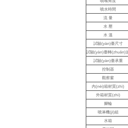
噴嘴角度
噴水時間
流 量
水 壓
水 溫
試驗(yàn)臺尺寸
試驗(yàn)臺轉(zhuǎn)
試驗(yàn)臺承重
控制器
觀察窗
內(nèi)箱材質(zhì)
外箱材質(zhì)
腳輪
噴淋機(jī)組
水箱