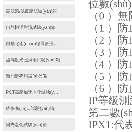
位數(shù
高低溫/低氣壓試驗(yàn)箱
（0 ）無
（1 ）
自然恒溫對流試驗(yàn)箱
（2 ）防
自動化產(chǎn)線高低溫試驗(yàn)箱
（3 ）
溫濕度光照淋雨試驗(yàn)箱
（4 ）
（5 ）
新能源專用設(shè)備
（6 ）
PCT高壓加速老化試驗(yàn)機(jī)
IP等級測
維修進(jìn)口試驗(yàn)箱
第二數(sh
IPX1:
陽光老化試驗(yàn)箱