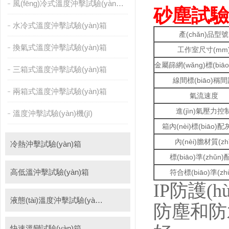
風(fēng)冷式溫度沖擊試驗(yàn)箱
砂塵試驗(
PCT高壓加速老化試驗(yàn)機(jī)
維修進(jìn)口試驗(yàn)箱
水冷式溫度沖擊試驗(yàn)箱
萬能材料試驗(yàn)機(jī)
試驗(yàn)機(jī)
絕緣裂化.特性評價系統
產(chǎn)品型號
換氣式溫度沖擊試驗(yàn)箱
工作室尺寸(mm
金屬篩網(wǎng)標(biā
三箱式溫度沖擊試驗(yàn)箱
線間標(biāo)稱
兩箱式溫度沖擊試驗(yàn)箱
氣流速度
進(jìn)氣壓力控
溫度沖擊試驗(yàn)機(jī)
箱內(nèi)標(biāo)
內(nèi)膽材質(zhì
冷熱沖擊試驗(yàn)箱
標(biāo)準(zhǔn
高低溫沖擊試驗(yàn)箱
符合標(biāo)準(zh
IP防護(
液態(tài)溫度沖擊試驗(yàn)箱
防塵和防
快速溫變試驗(yàn)箱