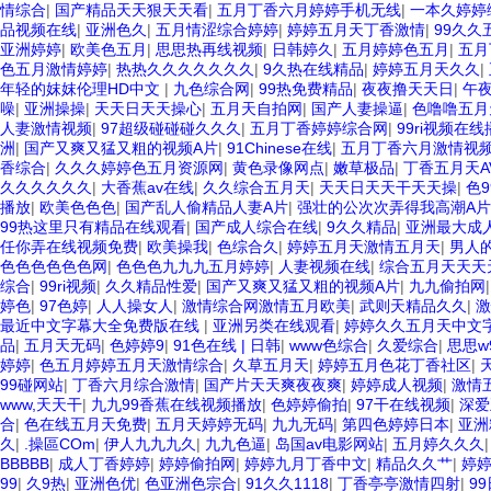
情综合
|
国产精品天天狠天天看
|
五月丁香六月婷婷手机无线
|
一本久婷婷
品视频在线
|
亚洲色久
|
五月情涩综合婷婷
|
婷婷五月天丁香激情
|
99久久
亚洲婷婷
|
欧美色五月
|
思思热再线视频
|
日韩婷久
|
五月婷婷色五月
|
五月
色五月激情婷婷
|
热热久久久久久久久
|
9久热在线精品
|
婷婷五月天久久
|
年轻的妺妺伦理HD中文
|
九色综合网
|
99热免费精品
|
夜夜撸天天日
|
午
噪
|
亚洲操操
|
天天日天天操心
|
五月天自拍网
|
国产人妻操逼
|
色噜噜五月
人妻激情视频
|
97超级碰碰碰久久久
|
五月丁香婷婷综合网
|
99ri视频在
洲
|
国产又爽又猛又粗的视频A片
|
91Chinese在线
|
五月丁香六月激情视
香综合
|
久久久婷婷色五月资源网
|
黄色录像网点
|
嫩草极品
|
丁香五月天A
久久久久久久
|
大香蕉av在线
|
久久综合五月天
|
天天日天天干天天操
|
色9
播放
|
欧美色色色
|
国产乱人偷精品人妻A片
|
强壮的公次次弄得我高潮A
99热这里只有精品在线观看
|
国产成人综合在线
|
9久久精品
|
亚洲最大成人
任你弄在线视频免费
|
欧美操我
|
色综合久
|
婷婷五月天激情五月天
|
男人
色色色色色色网
|
色色色九九九五月婷婷
|
人妻视频在线
|
综合五月天天天
综合
|
99ri视频
|
久久精品性爱
|
国产又爽又猛又粗的视频A片
|
九九偷拍网
婷色
|
97色婷
|
人人操女人
|
激情综合网激情五月欧美
|
武则天精品久久
|
激
最近中文字幕大全免费版在线
|
亚洲另类在线观看
|
婷婷久久五月天中文
品
|
五月天无码
|
色婷婷9
|
91色在线 | 日韩
|
www色综合
|
久爱综合
|
思思w
婷婷
|
色五月婷婷五月天激情综合
|
久草五月天
|
婷婷五月色花丁香社区
|
99碰网站
|
丁香六月综合激情
|
国产片天天爽夜夜爽
|
婷婷成人视频
|
激情
www,天天干
|
九九99香蕉在线视频播放
|
色婷婷偷拍
|
97干在线视频
|
深爱
合
|
色在线五月天免费
|
五月天婷婷无码
|
九九无码
|
第四色婷婷日本
|
亚洲
久
|
.操區COm
|
伊人九九九久
|
九九色逼
|
岛国av电影网站
|
五月婷久久久
BBBBB
|
成人丁香婷婷
|
婷婷偷拍网
|
婷婷九月丁香中文
|
精品久久艹
|
婷
99
|
久9热
|
亚洲色优
|
色亚洲色宗合
|
91久久1118
|
丁香亭亭激情四射
|
9