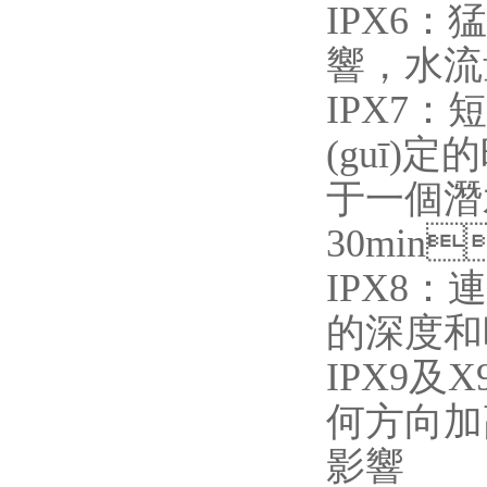
IPX6：
響，水流量
IPX7：短
(guī)
于一個潛水箱
30min
IPX8：連
的深度和時
IPX9及
何方向加高
影響