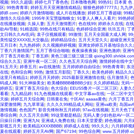
视频
|
99久久超级
|
婷婷七月丁香色色
|
日本噜噜色网
|
99热91
|
日本黄 色
区
|
99热青青草
|
婷婷五月天亚洲激情戏精品
|
狠狠色婷婷7777久
|
九九伊
婷婷.com
|
婷婷六月激情啪啪
|
成人片在线播放
|
婷婷五月丁香超碰
|
99
激情久久综合网
|
1995年关宝慧版蜘蛛女
|
91妻人人爽人人看片
|
99热婷
在线播放视频
|
久操人妻
|
五月天激情图片
|
色在线99
|
婷婷永久在线
|
在线
欲AV导航
|
91精选国
|
99热在线只有精品
|
色婷婷综合亚洲
|
玖玖五月
|
丁
文日韩久久AV乱码
|
袁子仪视频观看
|
99激情
|
五月天全国最大成人网
|
9
美性猛交XXXX乱大交极品
|
婷婷精品综合
|
五月天天堂久久
|
超碰亚洲天
五月日本
|
九九热婷婷
|
久久视频婷婷视频
|
亚洲女婷婷五月基地综合久久
丁香六月激情国产
|
五月丁香综合啪啪
|
夜夜操夜夜操
|
亚洲色激婷
|
亚洲
月丁香五月欧美
|
丁香五婷
|
黃色三级三级三级三级 qixing300.shrkbk.com ww
综合久久五
|
亚洲午夜一区二区
|
久久色五月天综合网
|
激情婷婷在线中文
91五月天
|
婷香五月
|
av在线激情
|
五月婷婷婷自由综合
|
99热青青草
|
东北
在线
|
色和综合网
|
99热
|
激情五月影院
|
丁香久久
|
欧美色婷婷
|
精品久久
这里只有精品1
|
婷婷五月天婷婷
|
2025最新亚洲激情在线
|
伍月激情天
|
色
码成人网
|
91大神操美女
|
欧美槡BBBB槡BBB少妇
|
久久婷婷精品
|
无码一
婷婷五
|
亚洲丁香五月综合
|
色大综合
|
EEUSS鲁片一区二区三区
|
人妻久
看看
|
九九精品婷
|
91九色视频在线观看
|
中文字幕av在线
|
一区二区中文
天操
|
婷婷五月天综合网
|
日韩黄在免
|
十区AV
|
aaaaa黄色
|
六月丁香五月
深爱激情网
|
九九草草逼
|
久久久久99精品成人网站
|
亚洲va欧美
|
岛国a
激情视频
|
色色国产
|
影音先锋秋秋五月婷婷
|
97av在线视频
|
五月天色丁
香综合网
|
久久五月天合网
|
99这里都是精品
|
无码人妻少妇色欲AV一区
日操日日爽
|
亚洲九N
|
亚洲成人免费在线
|
日本天堂爱爱
|
婷色视频
|
六月
影视五月天
|
欧美精品XXXXBBBB
|
婷婷成人在线
|
99久久久
|
六月婷婷视
爰在线观看
|
婷婷五月天AV网
|
国产67194
|
99色综合网
|
www.五月婷婷.c