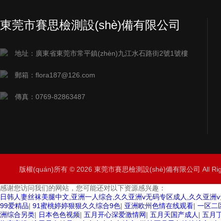
東莞市賽思檢測設(shè)備有限公司
地址：廣東省東莞市常平鎮(zhèn)九江水石路街2號1號樓
郵箱：flora187@126.com
傳真：0769-82863487
版權(quán)所有 © 2026 東莞市賽思檢測設(shè)備有限公司 All Rig
感谢您访问我们的网站，您可能还对以下资源感兴趣：
日韩人妻丝袜美腿中文,亚洲一人综合,久久亚洲v无码专区成人,久久亚洲v
99爱精品
|
91蜜桃婷婷狠狠久久综合9色
|
亚洲欧州色情在线观看
|
一区二
洲综合另类
|
日本色色视频
|
五月开心深爱激情网
|
五月天国产成人
|
五月