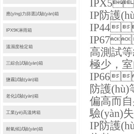
IPX5
IP防護(
應(yīng)力篩選試驗(yàn)箱
IP44
IPX9K淋雨箱
IP67
溫濕度檢定箱
高測試等
極少
三綜合試驗(yàn)箱
IP66
鹽霧試驗(yàn)箱
防護(hù)
老化試驗(yàn)箱
偏高而自身
驗(yàn)失
工業(yè)高溫烤箱
IP防護(
耐氣候試驗(yàn)箱