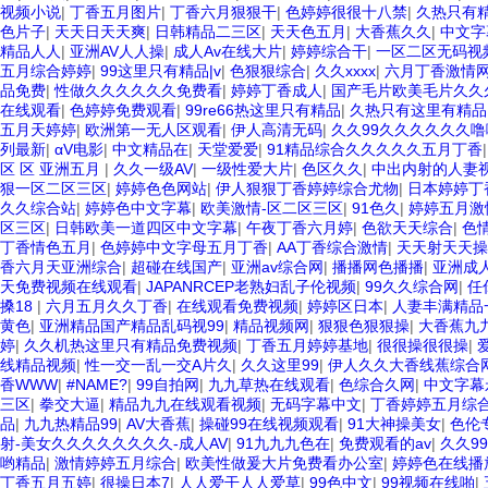
视频小说
|
丁香五月图片
|
丁香六月狠狠干
|
色婷婷很很十八禁
|
久热只有
色片子
|
天天日天天爽
|
日韩精品二三区
|
天天色五月
|
大香蕉久久
|
中文字幕
精品人人
|
亚洲AV人人操
|
成人Av在线大片
|
婷婷综合干
|
一区二区无码视
五月综合婷婷
|
99这里只有精品|v
|
色狠狠综合
|
久久xxxx
|
六月丁香激情
品免费
|
性做久久久久久久免费看
|
婷婷丁香成人
|
国产毛片欧美毛片久久
在线观看
|
色婷婷免费观看
|
99re66热这里只有精品
|
久热只有这里有精品
五月天婷婷
|
欧洲第一无人区观看
|
伊人高清无码
|
久久99久久久久久久噜
列最新
|
αV电影
|
中文精品在
|
天堂爱爱
|
91精品综合久久久久久五月丁香
区 区 亚洲五月
|
久久一级AV
|
一级性爱大片
|
色区久久
|
中出内射的人妻
狠一区二区三区
|
婷婷色色网站
|
伊人狠狠丁香婷婷综合尤物
|
日本婷婷丁
久久综合站
|
婷婷色中文字幕
|
欧美激情-区二区三区
|
91色久
|
婷婷五月激
区三区
|
日韩欧美一道四区中文字幕
|
午夜丁香六月婷
|
色欲天天综合
|
色
丁香情色五月
|
色婷婷中文字母五月丁香
|
AA丁香综合激情
|
天天射天天操
香六月天亚洲综合
|
超碰在线国产
|
亚洲av综合网
|
播播网色播播
|
亚洲成
天免费视频在线观看
|
JAPANRCEP老熟妇乱子伦视频
|
99久久综合网
|
任
搡18
|
六月五月久久丁香
|
在线观看免费视频
|
婷婷区日本
|
人妻丰满精品
黄色
|
亚洲精品国产精品乱码视99
|
精品视频网
|
狠狠色狠狠操
|
大香蕉九
婷
|
久久机热这里只有精品免费视频
|
丁香五月婷婷基地
|
很很操很很操
|
线精品视频
|
性一交一乱一交A片久
|
久久这里99
|
伊人久久大香线蕉综合
香WWW
|
#NAME?
|
99自拍网
|
九九草热在线观看
|
色综合久网
|
中文字幕
三区
|
拳交大逼
|
精品九九在线观看视频
|
无码字幕中文
|
丁香婷婷五月综
品
|
九九热精品99
|
AV大香蕉
|
操碰99在线视频观看
|
91大神操美女
|
色伦
射-美女久久久久久久久久-成人AV
|
91九九九色在
|
免费观看的av
|
久久9
哟精品
|
激情婷婷五月综合
|
欧美性做爰大片免费看办公室
|
婷婷色在线播
丁香五月五婷
|
很操日本7
|
人人爱干人人爱草
|
99色中文
|
99视频在线啪
|