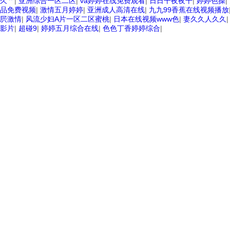
久艹
|
亚洲综合一区二区
|
va婷婷在线免费观看
|
日日干夜夜干
|
婷婷色操
|
品免费视频
|
激情五月婷婷
|
亚洲成人高清在线
|
九九99香蕉在线视频播放
屄激情
|
风流少妇A片一区二区蜜桃
|
日本在线视频www色
|
妻久久人久久
影片
|
超碰9
|
婷婷五月综合在线
|
色色丁香婷婷综合
|