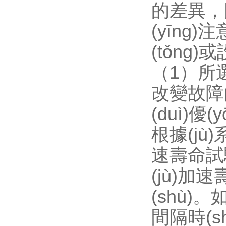
的差異，因
(yīng)
(tǒng)
（1）所選
改變故障
(duì)優(
根據(jù
速壽命試驗(y
(jù)加
(shù)。如
間隔時(s