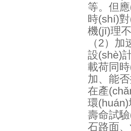
等。但
時(shí)
機(jī)理不應
（2）加速壽
設(shè)
載荷同時(s
加、能否控
在產(chǎ
環(huán
壽命試驗(
石路面