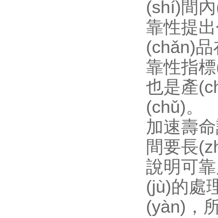
(shí)間
靠性提出任
(chǎn)
靠性指標(b
也是產(c
(chǔ)。
加速壽命試驗
間要長(zh
說明可靠度水
(jù)
(yàn)