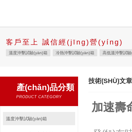
客戶至上 誠信經(jīng)營(yíng)
溫度沖擊試驗(yàn)箱
冷熱沖擊試驗(yàn)箱
高低溫沖擊試驗(
液態(tài)溫度沖擊試驗(yàn)箱
快速溫變?cè)囼?yàn)箱
恒溫
高低溫交變濕熱試驗(yàn)箱
恒定濕熱試驗(yàn)箱
恒溫恒濕
技術(SHÙ)文
產(chǎn)品分類
高低溫濕熱試驗(yàn)箱
步入式恒溫恒濕試驗(yàn)箱
高低溫試
霉菌試驗(yàn)箱
應(yīng)力篩選試驗(yàn)箱
IPX9K淋雨箱
PRODUCT CATEGORY
加速壽命
三綜合試驗(yàn)箱
鹽霧試驗(yàn)箱
老化試驗(yàn)箱
工
耐氣候試驗(yàn)箱
高低溫/低氣壓試驗(yàn)箱
自然恒溫對(du
溫度沖擊試驗(yàn)箱
自動(dòng)化產(chǎn)線高低溫試驗(yàn)箱
溫濕度光照淋雨試驗(yàn)箱