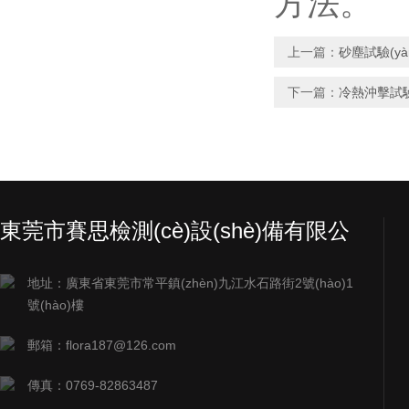
方法。
上一篇：
砂塵試驗(y
下一篇：
冷熱沖擊試驗
東莞市賽思檢測(cè)設(shè)備有限公
司
地址：廣東省東莞市常平鎮(zhèn)九江水石路街2號(hào)1
號(hào)樓
郵箱：flora187@126.com
傳真：0769-82863487