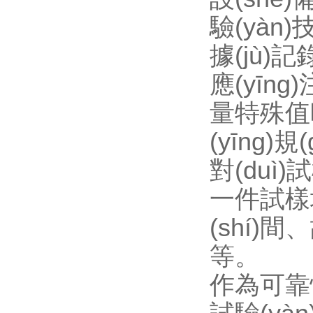
驗(yàn)
據(jù)記
應(yīng
量特殊值時(
(yīng)規
對(duì)
一件試樣均
(shí)間
等。
作為可靠性