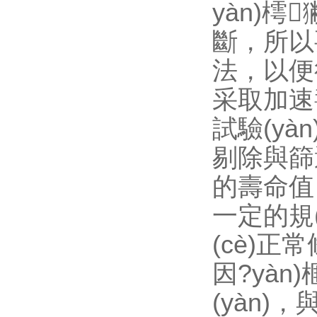
yàn)樗
斷，所
法，以便得出
采取加速壽
試驗(yà
剔除與篩選
的壽命值
一定的規(g
(cè)正常
因?yàn
(yàn)