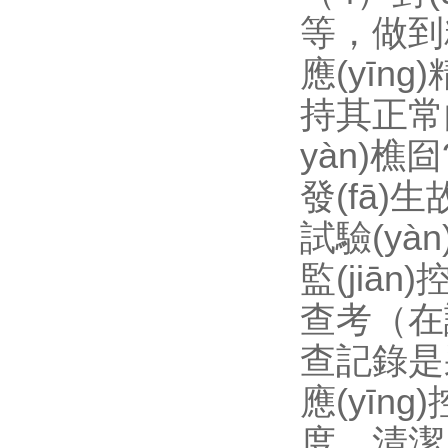
等，做到精
應(yīng
持其正常的
yàn)樵囼
發(fā)
試驗(yàn
監(jiān
查考（在試
查記錄是采
應(yīng
度、清潔