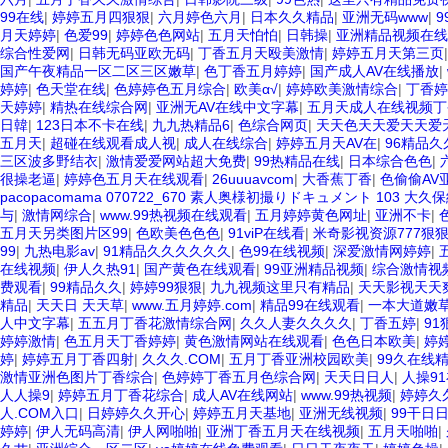
99在线
|
婷婷五月四狠狠
|
六月婷色六月
|
日本久久精品
|
亚洲无码www
|
月天婷婷
|
色爱99
|
婷婷色色网站
|
五月天怕怕
|
日韩操
|
亚洲精品视频在线
综合性爱网
|
日韩无码亚欧无码
|
丁香五月天殴美激情
|
婷婷五月天第三页
国产午夜精品一区二区三区嫩草
|
色丁香五月婷婷
|
国产成人AV在线播放
|
婷婷
|
色天堂在线
|
色婷婷色五月综合
|
欧美α√
|
婷婷欧美激情综合
|
丁香婷
天婷婷
|
精热在线综合网
|
亚洲无AV在线中文字幕
|
五月天成人在线视频丁
日韓
|
123日本不卡在线
|
九九热精品6
|
色综合网页
|
天天色天天爱天天爱
五月天
|
超碰在线观看成人视
|
成人在线综合
|
婷婷五月天AV在
|
96精品
三区波多野结衣
|
激情爱爱网站超大免费
|
99热精品在线
|
日本综合色色
|
很操老逼
|
婷婷色五月天在线观看
|
26uuuavcom
|
大香蕉丁香
|
色偷偷AV
pacopacomama 070722_670 素人奥様初撮りドキュメント 103 大久
与
|
激情网综合
|
www.99热视频在线观看
|
五月婷婷黄色网址
|
亚洲不卡
|
五月天另类图片区99
|
色欧美色色色
|
91viP在线看
|
米奇影视资源777狠
99
|
九热电影av
|
91精品久久久久久久
|
色99在线视频
|
深爱激情网婷婷
|
在线视频
|
伊人久热91
|
国产黄色在线观看
|
99亚洲精品视频
|
综合激情视
费观看
|
99精品久久
|
婷婷99狠狠
|
九九视频这里只有精品
|
天天影视天天
精品
|
天天日 天天草
|
www.五月婷婷.com
|
精品99在线观看
|
一本大道嫩草
人中文字幕
|
五五月丁香花激情综合网
|
久久人妻久久久久
|
丁香五婷
|
9
婷婷激情
|
色五月天丁香婷婷
|
黄色激情网站在线观看
|
色色日本欧美
|
婷
婷
|
婷婷五月丁香四射
|
久久久.COM
|
五月丁香亚洲校园欧美
|
99久在线
激情亚洲色图片丁香综合
|
色婷婷丁香五月色综合网
|
天天日日人
|
人操9
人人操9
|
婷婷五月丁香花综合
|
成人AV在线网站
|
www.99热视频
|
婷婷久
人.COM入口
|
日婷婷久久开心
|
婷婷五月天基地
|
亚洲无线视频
|
99干日
婷婷
|
伊人无码高清
|
伊人网啪啪
|
亚洲丁香五月天在线视频
|
五月天啪啪
|