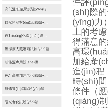
件評(pín
高低溫/低氣壓試驗(yàn)箱
(shí)
(yīng)力
自然恒溫對(duì)流試驗(yàn)箱
上的考慮
自動(dòng)化產(chǎn)線高低溫試驗(yàn)箱
得滿意的結
溫濕度光照淋雨試驗(yàn)箱
高環(hu
加給產(ch
新能源專用設(shè)備
進(jìn)
PCT高壓加速老化試驗(yàn)機(jī)
時(shí)
條件（應(
維修進(jìn)口試驗(yàn)箱
(qián
陽光老化試驗(yàn)箱