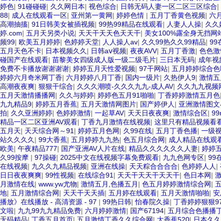
婷色
|
91碰碰碰
|
久久网日本
|
视色综合
|
日韩无码人妻一区二区三区综合
|
88
|
成人在线观看一区
|
亚州第一黄网
|
婷婷色情
|
五月丁香黄色视频
|
六
高潮抽搐
|
91日韩美女被插视频
|
99热99精品在线观看
|
人妻人人操
|
久久
婷.com
|
五月天另类小说
|
天天干天天色天天干
|
美女100%露全身无挡网
频99
|
欧美五月婷婷
|
色婷婷天堂
|
人人操人av
|
久久99热久久99精品
|
9
五月天色不卡
|
日本视频久久
|
日韩aⅴ视频
|
夜夜AVV
|
五月丁香激
|
色色激
碰国产在线观看
|
苗黎美女四级成人版一级二级毛片
|
三日本无码
|
成年视
免费不卡播放谢谢谢谢
|
婷婷五月天性爱视频
|
97干网站
|
五月婷婷综合色
婷婷六月奇米网丁香
|
六月婷婷八月丁香
|
国内一级片
|
久热伊人9
|
激情五
高潮夜夜爽
|
狠狠干综合
|
久久久潮喷-久久久九九-成人AV
|
久久九九视频
五月天激情播播网
|
久久与婷婷
|
婷婷色五月91啪啪
|
丁香婷婷激情五月色
九九精品9
|
婷婷五月香蕉
|
五月天激情网图片
|
国产婷伊人
|
亚洲激情图文
拍
|
久久亚洲婷婷
|
色婷婷激情
|
一起草AV
|
天天日夜夜爽
|
激情综合区
|
9
精品一区二区亚洲AV观看
|
丁香九月激情在线视频
|
这里只有精品视频看
五月天
|
天天综合网～91
|
婷婷五月色网
|
久99在线
|
五月丁香色播
|
一级
站久久久久
|
99大香蕉
|
五月婷婷九九热
|
色五月综合网
|
成人精品在线观
欧美
|
午夜精品777
|
国产亚洲AV人片在线
|
精品久久久久久久人妻
|
婷婷五
久99按摩
|
97操碰
|
2025中文在线视频字幕免费观看
|
九九色网专区
|
99
在线视频
|
九久久九精品视频
|
亚洲在线操
|
天天粽合合合合
|
色婷婷人人
|
日日夜夜爽爽
|
99性视频
|
在线综合91
|
天天干天天干天天干
|
色日本网
|
月激情在线
|
www.yw尤物
|
激情五月,色播五月
|
色五月婷婷激情综合网
|
地
|
五月激情综合网
|
天天干天天插
|
五月婷在线观看
|
五月天激情啪啪
|
安
播放》在线播放 - 高清资源 - 97
|
99热日韩
|
怡春院久操
|
丁香婷婷狠狠9
文啦
|
九九99九九精品免费
|
六月婷婷激情
|
国产67194
|
五月综合色播播
无码精品
|
丁香五月首页
|
五月激情丁香久久综合网
|
大香蕉520
|
日本久久