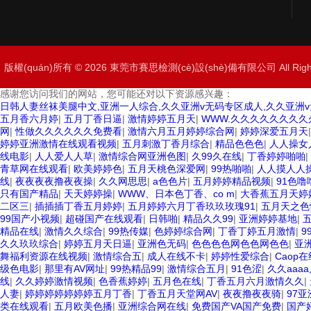
版權(quán)所有 © 2026 東莞市賽思檢測(cè)設(shè)備有限公司 All Rig
感谢您访问我们的网站，您可能还对以下资源感兴趣：
日韩人妻丝袜美腿中文,亚洲一人综合,久久亚洲v无码专区成人,久久亚洲v
五月香六月婷
|
五月丁香日逼
|
激情婷婷五月天
|
WWW.久久久久久久久久
网
|
性做久久久久久久免费看
|
激情六月五月婷婷综合网
|
婷婷深爱五月天
婷婷亚洲激情在线观看视频
|
五月刺激丁香月综合
|
精品色色色
|
人人操女
线电影
|
人人爱人人草
|
激情综合网亚洲色图
|
久99久在线
|
丁香婷婷啪啪
|
青草网在线观看
|
欧美婷婷色
|
五月天桃色深爱网
|
99热啪啪
|
人人摸人人
线
|
夜夜夜夜撸夜夜操
|
久久网思思
|
a色色片
|
五月婷婷精品视频
|
91色
只有国产精品
|
天天婷婷操
|
WWW、日本色丁香、co m
|
大香蕉五月天婷
二区三
|
插插插丁香五月婷婷
|
五月婷婷六月丁香玖玖玫瑰91
|
五月天之色
99国产小视频
|
超碰国产在线观看
|
日韩啪
|
精品久久99
|
亚洲婷婷基地
|
精品在线
|
激情久久综合
|
99热传媒
|
色婷婷综合网
|
丁香丁婷五月激情
|
9
久久玖玖综合
|
婷婷五月天日逼
|
亚洲色无码
|
色色色色网色色网色色
|
亚洲
舞福利资源在线视频
|
激情综合五
|
成人在线不卡
|
婷婷性爱综合
|
Caop在
级色电影
|
那里有AV网址
|
99热精品99
|
激情综合五月
|
91色涩
|
久久aaa
线
|
久久婷婷激情视频
|
色香蕉婷婷
|
五月色在线
|
丁香五月六月激情久久
|
人妻
|
婷婷婷婷婷婷婷五月丁香
|
丁香五月天堂网AV
|
夜夜撸夜夜骑
|
97
类在线观看
|
五月欧美色播
|
亚洲综合网在线
|
免费国产VA国产免费
|
国产