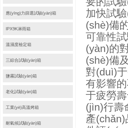
要的試驗(
加快試驗(y
應(yīng)力篩選試驗(yàn)箱
(shè)
IPX9K淋雨箱
可靠性試驗
溫濕度檢定箱
(yàn)的
(shè)備
三綜合試驗(yàn)箱
對(duì)
鹽霧試驗(yàn)箱
有影響的不可
老化試驗(yàn)箱
于疲勞壽命
(jìn)行
工業(yè)高溫烤箱
產(chǎn
耐氣候試驗(yàn)箱