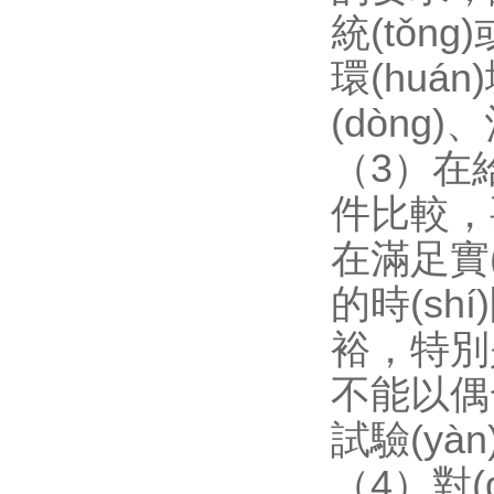
統(tǒn
環(huán)
(dòng)
（3）在給
件比較，要能
在滿足實(s
的時(shí
裕，特別
不能以偶發
試驗(yàn
（4）對(du