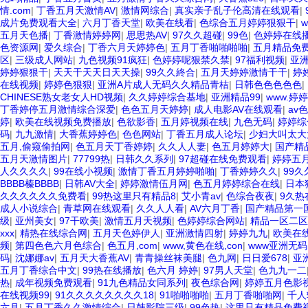
情.com
|
丁香五月天激情AV
|
激情网综合
|
真实亲子乱子伦高清在线观看
|
成片免费观看大全
|
六月丁香天堂
|
欧美在线看
|
色综合五月婷婷狠狠干
|
五月天色播
|
丁香激情婷婷网
|
思思热AV
|
97久久超碰
|
99色
|
色婷婷在线
色资源网
|
爱久综合
|
丁香六月天婷婷色
|
五月丁香啪啪啪啪
|
五月精品免费
区
|
三级成人网站
|
九色视频91疯狂
|
色婷婷呢狠禁久禁
|
97福利视频
|
亚洲
婷婷狠狠干
|
天天干天天日天天操
|
99久久終合
|
五月天婷婷激情干干
|
婷
在线视频
|
婷婷色狠狠
|
亚洲A片成人无码久久精品青桔
|
日韩色色色色色
|
CHINESE熟女老女人HD视频
|
久久婷婷综合基地
|
亚洲精品99
|
www.婷
丁香婷停五月激情综合深爱
|
色色五月天婷婷
|
成人电影AV在线观看
|
av
婷
|
欧美在线视频免费播放
|
色欲影香
|
五月婷视频在线
|
九色无码
|
婷婷综
码
|
九九激情
|
大香蕉婷婷色
|
色色网站
|
丁香五月成人论坛
|
少妇大叫太大
五月,偷窥偷拍网
|
色五月天丁香婷婷
|
久久人人妻
|
色五月婷婷大
|
国产精
五月天激情图片
|
77799热
|
日韩久久系列
|
97超碰在线免费观看
|
婷婷五
人久久久久
|
99在线小视频
|
激情丁香五月婷婷啪啪
|
丁香婷婷久久
|
99久
BBBB榛BBBB
|
日韩AV大全
|
婷婷激情伍月网
|
色五月婷婷综合在线
|
日本
久久久久久久免费看
|
99热这里只有精品8
|
艾小青av
|
色综合夜夜
|
9久热
成人小说综合
|
青草网在线观看
|
久久人人看
|
AV六月丁香
|
国产精品第一
级
|
亚州美女
|
97干欧美
|
激情五月天视频
|
色婷婷综合网站
|
精品一区二区
xxx
|
精热在线综合网
|
五月天色婷伊人
|
亚洲激情四射
|
婷婷九九
|
欧美在线
频
|
第四色色六月色综合
|
色五月,com
|
www,黄色在线,con
|
www亚洲无码
码
|
沈娜娜av
|
五月天大香蕉AV
|
青青操丝袜美腿
|
色九网
|
日日爱678
|
亚
五月丁香综合中文
|
99热在线播放
|
色六月 婷婷
|
97男人天堂
|
色九九一二
热
|
成年视频免费观看
|
91九色精品女同系列
|
夜色综合网
|
婷婷五月色影
在线视频99
|
91久久久久久久久久18
|
91啪啪啪啪
|
五月丁香啪啪网
|
千人
六月
|
五月丁香久久激情综合
|
日韩影院三级
|
99色热
|
这里只有精品免费