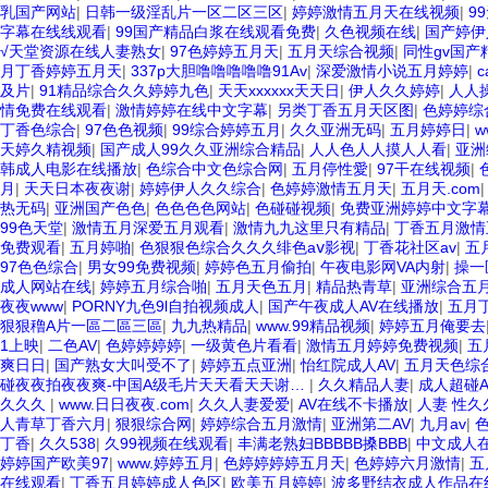
乳国产网站
|
日韩一级淫乱片一区二区三区
|
婷婷激情五月天在线视频
|
9
字幕在线线观看
|
99国产精品白浆在线观看免费
|
久色视频在线
|
国产婷伊
√天堂资源在线人妻熟女
|
97色婷婷五月天
|
五月天综合视频
|
同性gv国产
月丁香婷婷五月天
|
337p大胆噜噜噜噜噜91Av
|
深爱激情小说五月婷婷
|
c
及片
|
91精品综合久久婷婷九色
|
天天xxxxxx天天日
|
伊人久久婷婷
|
人人
情免费在线观看
|
激情婷婷在线中文字幕
|
另类丁香五月天区图
|
色婷婷综
丁香色综合
|
97色色视频
|
99综合婷婷五月
|
久久亚洲无码
|
五月婷婷日
|
w
天婷久精视频
|
国产成人99久久亚洲综合精品
|
人人色人人摸人人看
|
亚洲
韩成人电影在线播放
|
色综合中文色综合网
|
五月停性愛
|
97干在线视频
|
月
|
天天日本夜夜谢
|
婷婷伊人久久综合
|
色婷婷激情五月天
|
五月天.com
热无码
|
亚洲国产色色
|
色色色色网站
|
色碰碰视频
|
免费亚洲婷婷中文字
99色天堂
|
激情五月深爱五月观看
|
激情九九这里只有精品
|
丁香五月激情
免费观看
|
五月婷啪
|
色狠狠色综合久久久绯色aⅴ影视
|
丁香花社区av
|
五
97色色综合
|
男女99免费视频
|
婷婷色五月偷拍
|
午夜电影网VA内射
|
操一
成人网站在线
|
婷婷五月综合啪
|
五月天色五月
|
精品热青草
|
亚洲综合五
夜夜www
|
PORNY九色9l自拍视频成人
|
国产午夜成人AV在线播放
|
五月
狠狠穞A片一區二區三區
|
九九热精品
|
www.99精品视频
|
婷婷五月俺要去
1上映
|
二色AV
|
色婷婷婷婷
|
一级黄色片看看
|
激情五月婷婷免费视频
|
五
爽日日
|
国产熟女大叫受不了
|
婷婷五点亚洲
|
怡红院成人AV
|
五月天色综
碰夜夜拍夜夜爽-中国A级毛片天天看天天谢…
|
久久精品人妻
|
成人超碰A
久久久
|
www.日日夜夜.com
|
久久人妻爱爱
|
AV在线不卡播放
|
人妻 性久
人青草丁香六月
|
狠狠综合网
|
婷婷综合五月激情
|
亚洲第二AV
|
九月av
|
丁香
|
久久538
|
久99视频在线观看
|
丰满老熟妇BBBBB搡BBB
|
中文成人
婷婷国产欧美97
|
www.婷婷五月
|
色婷婷婷婷五月天
|
色婷婷六月激情
|
五
在线观看
|
丁香五月婷婷成人色区
|
欧美五月婷婷
|
波多野结衣成人作品在