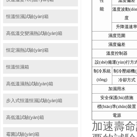
性
溫度偏差
能
溫度波動(dòn
恒溫恒濕試驗(yàn)箱
度
升降溫速
高低溫交變濕熱試驗(yàn)箱
濕度范圍
濕度偏差
恒定濕熱試驗(yàn)箱
溫度控制器
設(shè)備運(yùn)行方
恒溫恒濕箱
制冷系統
制冷壓縮機(j
(tǒng)
冷卻方式
高低溫濕熱試驗(yàn)箱
加濕用水
安全保護(hù)措施
步入式恒溫恒濕試驗(yàn)箱
標(biāo)準(zhǔn)裝置
電源
高低溫試驗(yàn)箱
加速壽命試
霉菌試驗(yàn)箱