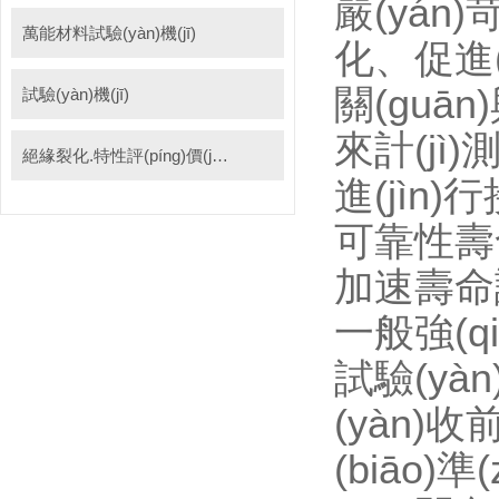
嚴(yán)
萬能材料試驗(yàn)機(jī)
化、促進
關(guān
試驗(yàn)機(jī)
來計(jì)
絕緣裂化.特性評(píng)價(jià)系統(tǒng)
進(jìn)
可靠性壽命
加速壽命試
一般強(q
試驗(yàn
(yàn)
(biāo)